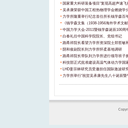
国家重大科研装备项目“复现高超声速飞
吴承康荣获中国工程热物理学会燃烧学
力学所隆重举行纪念首任所长钱学森百
《钱学森文集（1938-1956海外学术
中国力学大会-2011暨钱学森诞辰100
白春礼任中国科学院院长、党组书记
路甬祥院长看望力学所资深院士郑哲敏
阴和俊副院长到力学所怀柔基地调研
路甬祥院长带队到力学所进行领导班子
科技部正式批准建设高温气体动力学国
LHD姜宗林研究员受邀担任国际激波研
力学所举行“祝贺吴承康先生八十诞辰暨
Cop