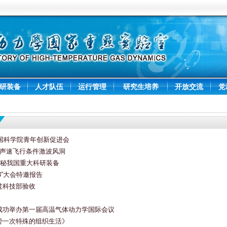
研装备
人才队伍
运行管理
研究生培养
开放交流
党
中国科学院青年创新促进会
超声速飞行条件激波风洞
）探秘我国重大科研装备
3”大会特邀报告
过科技部验收
成功举办第一届高温气体动力学国际会议
旁一次特殊的组织生活》