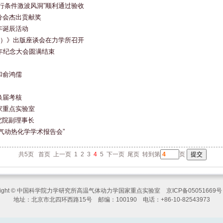
行条件激波风洞”顺利通过验收
分会杰出贡献奖
年诞辰活动
文献）》出版座谈会在力学所召开
周年纪念大会圆满结束
和俞鸿儒
换届考核
家重点实验室
究院副理事长
气动热化学学术报告会”
共5页
首页
上一页
1
2
3
4
5
下一页
尾页
转到第
页
yright © 中国科学院力学研究所高温气体动力学国家重点实验室 京ICP备05051669
地址：北京市北四环西路15号 邮编：100190 电话：+86-10-82543973