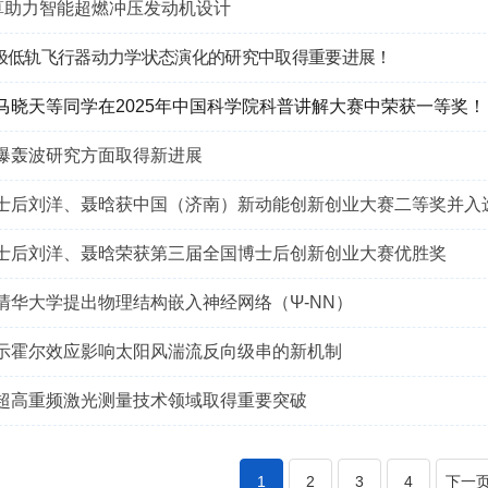
超算助力智能超燃冲压发动机设计
极低轨飞行器动力学状态演化的研究中取得重要进展！
马晓天等同学在2025年中国科学院科普讲解大赛中荣获一等奖！
爆轰波研究方面取得新进展
士后刘洋、聂晗获中国（济南）新动能创新创业大赛二等奖并入选
士后刘洋、聂晗荣获第三届全国博士后创新创业大赛优胜奖
清华大学提出物理结构嵌入神经网络（Ψ-NN）
示霍尔效应影响太阳风湍流反向级串的新机制
超高重频激光测量技术领域取得重要突破
1
2
3
4
下一