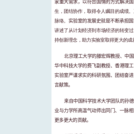
家重
大
需求，以符合国情的方式
解决国
生，团结协作，取得
令人瞩目
的成绩。
脉络
。
实验室的发展史就是不断承担国
讲述了
从计划经济到市场经济的转变
过
持创新理念，
助力实验室
取得更大的成
北京理工大学的滕宏辉教授、中国
华中科技大学的费飞副教授、香港理工
实验室严谨求实的科研氛围、团结奋进
言献策。
来自中国科学技术大学团队的孙德
业与力学所高温气动师出同门、一脉相
更多更大的贡献。