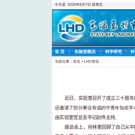
今天是 2026年8月7日 星期五
首 页
实验室概况
科学研究
科
当前位置：
首页
>
LHD资讯
近日
，
实验室
召开
了
成立三十周年
还邀请了部分事业
有成的
中青年
知名学
由实验室党总支书记赵伟主持
。
座谈会上，肖林奎回顾了自己从
中