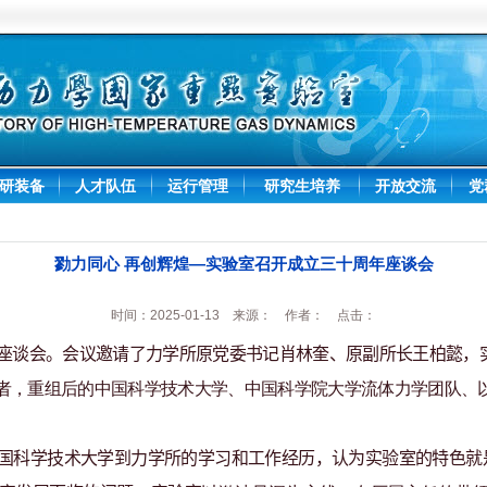
研装备
人才队伍
运行管理
研究生培养
开放交流
党
勠力同心 再创辉煌—实验室召开成立三十周年座谈会
时间：2025-01-13 来源： 作者： 点击：
座谈会
。
会议邀请
了
力学所
原
党委书记肖林奎、
原副
所长王柏懿
，
者
，重组后的
中国科学技术大学
、
中国科学院大学
流体力学团队
、
国科学技术大学
到
力学所
的学习和工作经历，认为实验室
的特色就