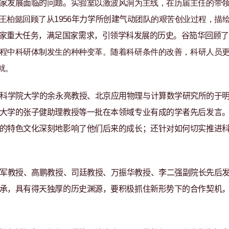
家发展面临的问题。
实验室
以激波风洞为主线，在历届主任的带
王柏懿回顾了从
1
956
年力学所创建气动
团队
的艰苦创业过程，描
家重大任务，满足国家需求，引领学科发展的历史。谷笳华回顾
了
程中
科研体制发生
的种种变革。随着
科研
条件的改善
，科研人员
就。
科学院大学的余永亮教授、北京应用物理与计算数学研究所的于
大学的张子健助理教授等一批在本领域专业有成的学者先后发言
的特色文化深刻地影响了他们后来的成长；还针对如何切实推进
军教授、高鹏教授、司廷教授、万振华教授、李二强副院长先后
承，具有得天独厚的历史渊源，要积极抓住新形势下的合作契机