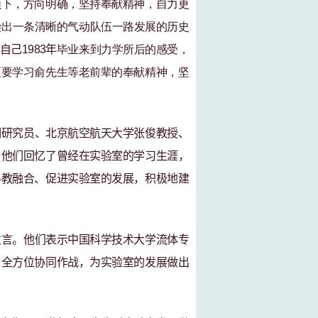
领下，方向明确，
坚持
奉献精神，自力更
绘
出
一
条
清晰的气动
队伍
一路发展
的
历史
自己
1983
年
毕业
来
到
力学所
后的感受，
更
要学习俞先生等老前辈的奉献精神，坚
明研究员、北京航空航天大学张俊教授、
。他们回忆了曾经在实验室的学习生涯，
科教融合、促进实验室的发展，积极地建
发言。他们表示中国科学技术大学流体专
，全方位协同作战，为实验室的发展做出