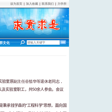
设为首页
|
加入收藏
|
联系我们
|
力学所
群文化
实验室原
副主任谷笳华
等退休老同志
，
以及
实验室
职工
，共
50
余人参会。会议
是秉承
钱学森
的“工程科学”思想
，面向国