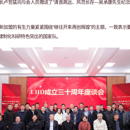
长卢哲猛向与会人员赠送了“清音高远、风范长存—吴承康先生纪念
新加盟的有生力量紧紧围绕“继往开来
再创辉煌”的主题，
一致表示
建制化科研特色突出的国家队
。