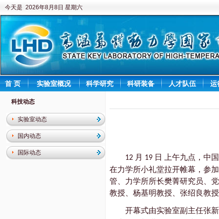
今天是 2026年8月8日 星期六
首 页
实验室概况
科学研究
科研装备
人才队伍
运
科技动态
实验室动态
国内动态
国际动态
月
日
上午九点，中
12
19
在力学所小礼堂拉开帷幕，参加
管、力学所所长樊菁研究员、党
教授、杨基明教授、张绍良教授
开幕式由实验室副主任张